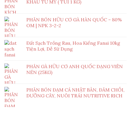
KHẨU TỪ MỸ ( TÚI 1 KG)
PHÂN BÓN HỮU CƠ GÀ HÀN QUỐC – 80%
OM | NPK 3-2-2
Đất Sạch Trồng Rau, Hoa Kiểng Fansi 10kg
Tiện Lợi, Dễ Sử Dụng
PHÂN GÀ HỮU CƠ ANH QUỐC DẠNG VIÊN
NÉN (25KG)
PHÂN BÓN ĐẠM CÁ NHẬT BẢN, ĐÂM CHỒI,
DƯỠNG CÂY, NUÔI TRÁI NUTRITIVE RICH