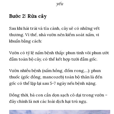
yếu
Bước 2: Rửa cây
Sau khi hái trái và tỉa cành, cây sẽ có những vết
thương. Vì thế, nhà vườn nên kiểm soát nấm, vi
khuẩn bằng cách:
Vườn có tỷ lệ nấm bệnh thấp: phun tinh vôi phun ướt
đẫm toàn bộ cây, có thể kết hợp tưới đẫm gốc.
Vườn nhiều bệnh (nấm hồng, đốm rong,…): phun
thuốc (gốc đồng, mancozeb) toàn bộ thân lá đến
gốc có thể lặp lại sau 5-7 ngày nếu bệnh nặng.
Đồng thời, bà con cần dọn sạch cỏ dại trong vườn –
đây chính là nơi các loài dịch hại trú ngụ.