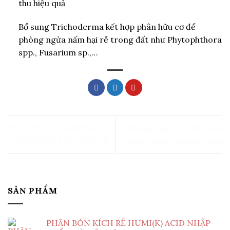
thu hiệu quả
Bổ sung Trichoderma kết hợp phân hữu cơ để
phòng ngừa nấm hại rễ trong đất như Phytophthora
spp., Fusarium sp.,…
QUY TRÌNH CHĂM SÓC
Phân gà hữu cơ Nhật Bản
CÀ PHÊ SAU THU HOẠCH
hàm lượng và cách dùng
SẢN PHẨM
PHÂN BÓN KÍCH RỄ HUMI(K) ACID NHẬP