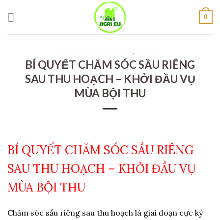
Skip
to
0
content
KINH NGHIỆM LÀM VƯỜN
,
TIN TỨC
BÍ QUYẾT CHĂM SÓC SẦU RIÊNG
SAU THU HOẠCH – KHỞI ĐẦU VỤ
MÙA BỘI THU
BÍ QUYẾT CHĂM SÓC SẦU RIÊNG
SAU THU HOẠCH – KHỞI ĐẦU VỤ
MÙA BỘI THU
Chăm sóc sầu riêng sau thu hoạch là giai đoạn cực kỳ