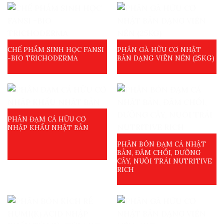
CHẾ PHẨM SINH HỌC FANSI
PHÂN GÀ HỮU CƠ NHẬT
-BIO TRICHODERMA
BẢN DẠNG VIÊN NÉN (25KG)
PHÂN ĐẠM CÁ HỮU CƠ
NHẬP KHẨU NHẬT BẢN
PHÂN BÓN ĐẠM CÁ NHẬT
BẢN, ĐÂM CHỒI, DƯỠNG
CÂY, NUÔI TRÁI NUTRITIVE
RICH