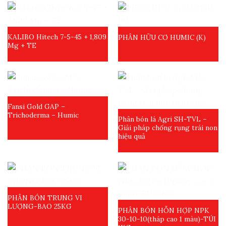
KALIBO Hitech 7-5-45 + 1,809
PHÂN HỮU CƠ HUMIC (K)
Mg + TE
Fansi Gold GAP –
Trichoderma – Humic
Phân bón lá Agri SH-TVL –
Giải pháp chống rụng trái non
hiệu quả
PHÂN BÓN TRUNG VI
LƯỢNG-BAO 25KG
PHÂN BÓN HỖN HỢP NPK
30-10-10(tháp cao 1 màu)-TÚI