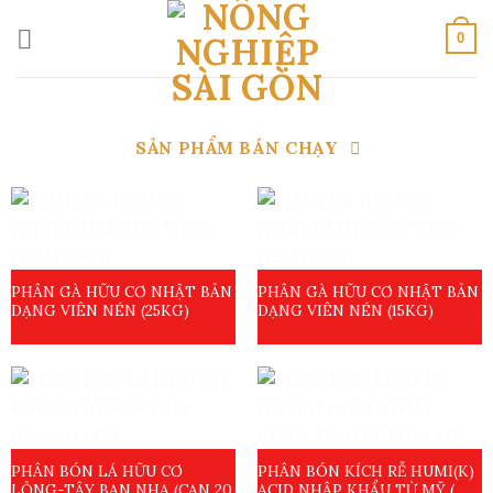
Skip
to
0
content
SẢN PHẨM BÁN CHẠY
PHÂN GÀ HỮU CƠ NHẬT BẢN
PHÂN GÀ HỮU CƠ NHẬT BẢN
DẠNG VIÊN NÉN (25KG)
DẠNG VIÊN NÉN (15KG)
PHÂN BÓN LÁ HỮU CƠ
PHÂN BÓN KÍCH RỄ HUMI(K)
LỎNG-TÂY BAN NHA (CAN 20
ACID NHẬP KHẨU TỪ MỸ (