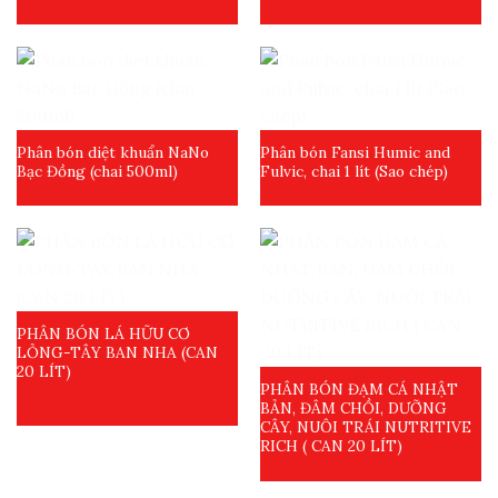
Phân bón diệt khuẩn NaNo
Phân bón Fansi Humic and
Bạc Đồng (chai 500ml)
Fulvic, chai 1 lít (Sao chép)
PHÂN BÓN LÁ HỮU CƠ
LỎNG-TÂY BAN NHA (CAN
20 LÍT)
PHÂN BÓN ĐẠM CÁ NHẬT
BẢN, ĐÂM CHỒI, DƯỠNG
CÂY, NUÔI TRÁI NUTRITIVE
RICH ( CAN 20 LÍT)