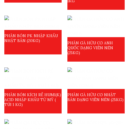
1KG
PHÂN BÓN PK NHẬP KHẨU
NHẬT BẢN (20KG)
PHÂN GÀ HỮU CƠ ANH
QUỐC DẠNG VIÊN NÉN
(25KG)
PHÂN BÓN KÍCH RỄ HUMI(K)
PHÂN GÀ HỮU CƠ NHẬT
ACID NHẬP KHẨU TỪ MỸ (
BẢN DẠNG VIÊN NÉN (25KG)
TÚI 1 KG)