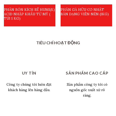
PHÂN BÓN KÍCH RỄ HUMI(K)
PHÂN GÀ HỮU CƠ NHẬT
ACID NHẬP KHẨU TỪ MỸ (
BẢN DẠNG VIÊN NÉN (1KG)
TÚI 1 KG)
TIÊU CHÍ HOẠT ĐỘNG
UY TÍN
SẢN PHẨM CAO CẤP
Công ty chúng tôi luôn đặt
Sản phẩm công ty tôi có
khách hàng lên hàng đầu.
nguồn gốc xuất xứ rõ
ràng.