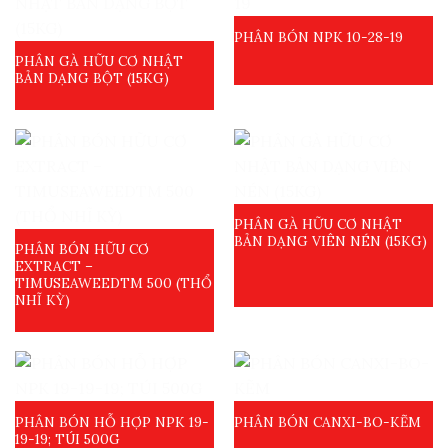
PHÂN BÓN NPK 10-28-19
PHÂN GÀ HỮU CƠ NHẬT
BẢN DẠNG BỘT (15KG)
PHÂN GÀ HỮU CƠ NHẬT
BẢN DẠNG VIÊN NÉN (15KG)
PHÂN BÓN HỮU CƠ
EXTRACT –
TIMUSEAWEEDTM 500 (THỔ
NHĨ KỲ)
PHÂN BÓN HỖ HỢP NPK 19-
PHÂN BÓN CANXI-BO-KẼM
19-19; TÚI 500G