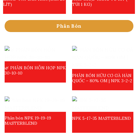
LÍT)
TÚI 1 KG)
Phân Bón
🌿 PHÂN BÓN HỖN HỢP NPK
30-10-10
PHÂN BÓN HỮU CƠ GÀ HÀN
QUỐC – 80% OM | NPK 3-2-2
Phân bón NPK 19-19-19
NPK 5-17-35 MASTERBLEND
MASTERBLEND