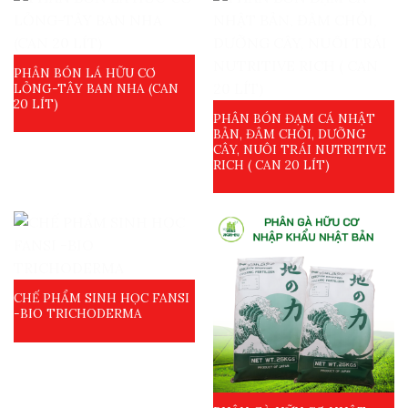
PHÂN BÓN LÁ HỮU CƠ
LỎNG-TÂY BAN NHA (CAN
20 LÍT)
PHÂN BÓN ĐẠM CÁ NHẬT
BẢN, ĐÂM CHỒI, DƯỠNG
CÂY, NUÔI TRÁI NUTRITIVE
RICH ( CAN 20 LÍT)
CHẾ PHẨM SINH HỌC FANSI
-BIO TRICHODERMA