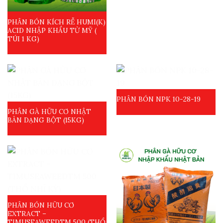
PHÂN BÓN KÍCH RỄ HUMI(K)
ACID NHẬP KHẨU TỪ MỸ (
TÚI 1 KG)
PHÂN BÓN NPK 10-28-19
PHÂN GÀ HỮU CƠ NHẬT
BẢN DẠNG BỘT (15KG)
PHÂN BÓN HỮU CƠ
EXTRACT –
TIMUSEAWEEDTM 500 (THỔ