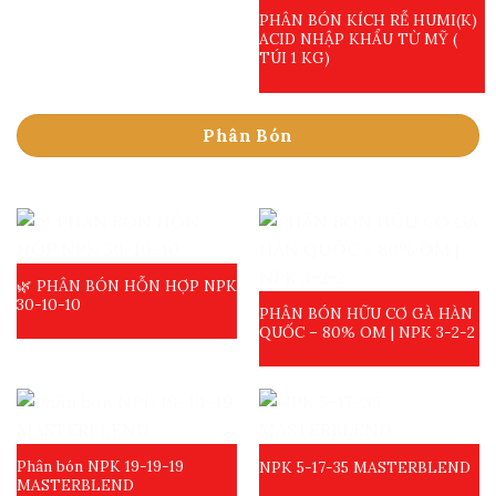
PHÂN BÓN KÍCH RỄ HUMI(K)
ACID NHẬP KHẨU TỪ MỸ (
TÚI 1 KG)
Phân Bón
🌿 PHÂN BÓN HỖN HỢP NPK
30-10-10
PHÂN BÓN HỮU CƠ GÀ HÀN
QUỐC – 80% OM | NPK 3-2-2
Phân bón NPK 19-19-19
NPK 5-17-35 MASTERBLEND
MASTERBLEND