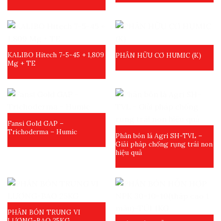
KALIBO Hitech 7-5-45 + 1,809
PHÂN HỮU CƠ HUMIC (K)
Mg + TE
Fansi Gold GAP –
Trichoderma – Humic
Phân bón lá Agri SH-TVL –
Giải pháp chống rụng trái non
hiệu quả
PHÂN BÓN TRUNG VI
LƯỢNG-BAO 25KG