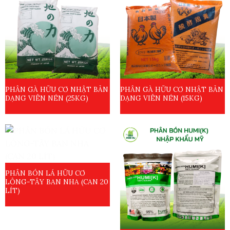
PHÂN GÀ HỮU CƠ NHẬT BẢN
PHÂN GÀ HỮU CƠ NHẬT BẢN
DẠNG VIÊN NÉN (25KG)
DẠNG VIÊN NÉN (15KG)
PHÂN BÓN LÁ HỮU CƠ
LỎNG-TÂY BAN NHA (CAN 20
LÍT)