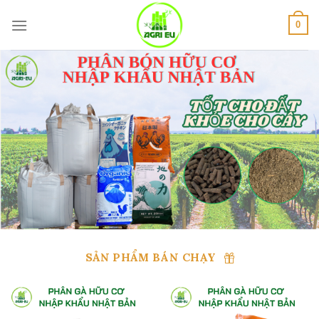
Skip
to
0
content
SẢN PHẨM BÁN CHẠY