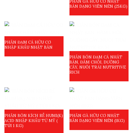
PHÂN GÀ HỮU CƠ NHẬT
BẢN DẠNG VIÊN NÉN (25KG)
PHÂN ĐẠM CÁ HỮU CƠ
NHẬP KHẨU NHẬT BẢN
PHÂN BÓN ĐẠM CÁ NHẬT
BẢN, ĐÂM CHỒI, DƯỠNG
CÂY, NUÔI TRÁI NUTRITIVE
RICH
PHÂN BÓN KÍCH RỄ HUMI(K)
PHÂN GÀ HỮU CƠ NHẬT
ACID NHẬP KHẨU TỪ MỸ (
BẢN DẠNG VIÊN NÉN (1KG)
TÚI 1 KG)