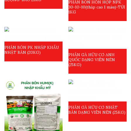
PHÂN BÓN HỖN HỢP NPK
30-10-10(tháp cao 1 màu)-TÚI
1KG
PHÂN BÓN PK NHẬP KHẨU
NHẬT BẢN (20KG)
PHÂN GÀ HỮU CƠ ANH
QUỐC DẠNG VIÊN NÉN
(25KG)
PHÂN GÀ HỮU CƠ NHẬT
BẢN DẠNG VIÊN NÉN (25KG)