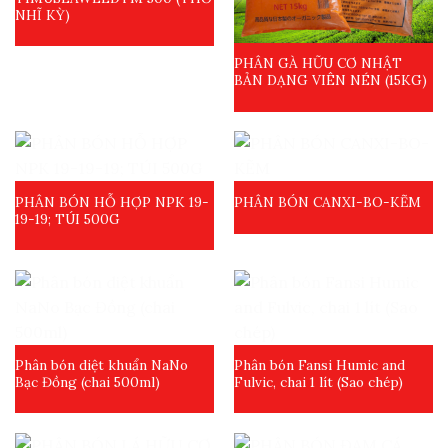
NHĨ KỲ)
PHÂN GÀ HỮU CƠ NHẬT
BẢN DẠNG VIÊN NÉN (15KG)
PHÂN BÓN HỖ HỢP NPK 19-
PHÂN BÓN CANXI-BO-KẼM
19-19; TÚI 500G
Phân bón diệt khuẩn NaNo
Phân bón Fansi Humic and
Bạc Đồng (chai 500ml)
Fulvic, chai 1 lít (Sao chép)