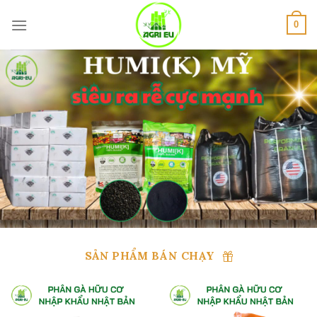
Skip
to
0
content
SẢN PHẨM BÁN CHẠY