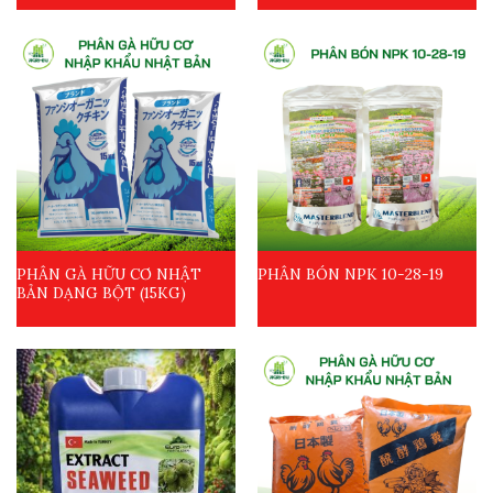
PHÂN GÀ HỮU CƠ NHẬT
PHÂN BÓN NPK 10-28-19
BẢN DẠNG BỘT (15KG)