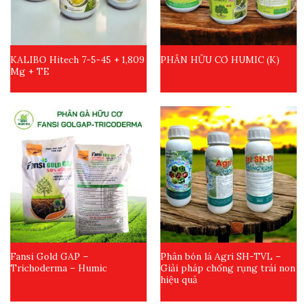
KALIBO Hitech 7-5-45 + 1,809
PHÂN HỮU CƠ HUMIC (K)
Mg + TE
Fansi Gold GAP –
Phân bón lá Agri SH-TVL –
Trichoderma – Humic
Giải pháp chống rụng trái non
hiệu quả