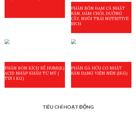
PHÂN BÓN ĐẠM CÁ NHẬT
BẢN, ĐÂM CHỒI, DƯỠNG
CÂY, NUÔI TRÁI NUTRITIVE
RICH
PHÂN BÓN KÍCH RỄ HUMI(K)
PHÂN GÀ HỮU CƠ NHẬT
ACID NHẬP KHẨU TỪ MỸ (
BẢN DẠNG VIÊN NÉN (1KG)
TÚI 1 KG)
TIÊU CHÍ HOẠT ĐỘNG