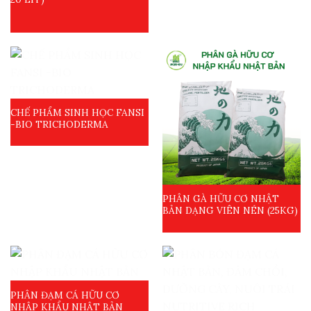
CHẾ PHẨM SINH HỌC FANSI
-BIO TRICHODERMA
PHÂN GÀ HỮU CƠ NHẬT
BẢN DẠNG VIÊN NÉN (25KG)
PHÂN ĐẠM CÁ HỮU CƠ
NHẬP KHẨU NHẬT BẢN