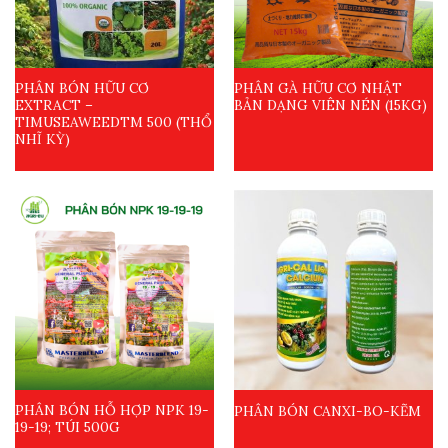
PHÂN BÓN HỮU CƠ
PHÂN GÀ HỮU CƠ NHẬT
EXTRACT –
BẢN DẠNG VIÊN NÉN (15KG)
TIMUSEAWEEDTM 500 (THỔ
NHĨ KỲ)
PHÂN BÓN HỖ HỢP NPK 19-
PHÂN BÓN CANXI-BO-KẼM
19-19; TÚI 500G