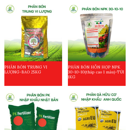
PHÂN BÓN TRUNG VI
PHÂN BÓN HỖN HỢP NPK
LƯỢNG-BAO 25KG
30-10-10(tháp cao 1 màu)-TÚI
1KG