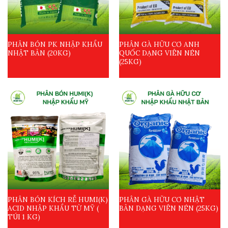
PHÂN BÓN PK NHẬP KHẨU
PHÂN GÀ HỮU CƠ ANH
NHẬT BẢN (20KG)
QUỐC DẠNG VIÊN NÉN
(25KG)
PHÂN BÓN KÍCH RỄ HUMI(K)
PHÂN GÀ HỮU CƠ NHẬT
ACID NHẬP KHẨU TỪ MỸ (
BẢN DẠNG VIÊN NÉN (25KG)
TÚI 1 KG)