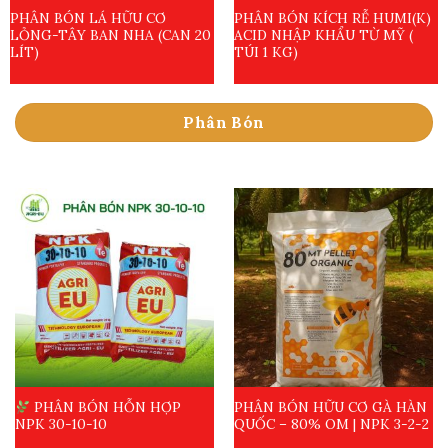
PHÂN BÓN LÁ HỮU CƠ
PHÂN BÓN KÍCH RỄ HUMI(K)
LỎNG-TÂY BAN NHA (CAN 20
ACID NHẬP KHẨU TỪ MỸ (
LÍT)
TÚI 1 KG)
Phân Bón
PHÂN BÓN HỖN HỢP
PHÂN BÓN HỮU CƠ GÀ HÀN
NPK 30-10-10
QUỐC – 80% OM | NPK 3-2-2