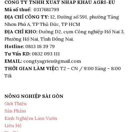
CÔNG TY TNHH XUẤT NHÂP KHẨU AGRI-EU
Mã số thuế:
0317681799
ĐỊA CHỈ CÔNG TY:
12, Đường số 591, phường Tăng
Nhơn Phú A, TP Thủ Đức, TP HCM
ĐỊA CHỈ KHO:
Đường D2, cụm Công nghiệp Hố Nai 3,
Phường Hố Nai, Tỉnh Đồng Nai.
Hotline:
0813 18 39 79
Tư Vấn KD:
0832 093 111
EMAIL:
congtyagrieu@gmail.com
THỜI GIAN LÀM VIỆC:
T2 – CN / 9:00 Sáng – 8:00
Tối
NÔNG NGHIỆP SÀI GÒN
Giới Thiệu
Sản Phẩm
Kinh Nghiệm Làm Vườn
Liên Hệ