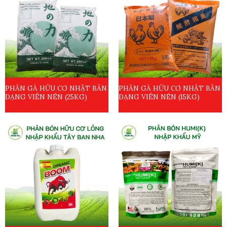
PHÂN GÀ HỮU CƠ NHẬT BẢN
PHÂN GÀ HỮU CƠ NHẬT BẢN
DẠNG VIÊN NÉN (25KG)
DẠNG VIÊN NÉN (15KG)