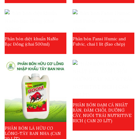
Phân bón diệt khuẩn NaNo
Phân bón Fansi Humic and
Bạc Đồng (chai 500ml)
Fulvic, chai 1 lít (Sao chép)
PHÂN BÓN ĐẠM CÁ NHẬT
BẢN, ĐÂM CHỒI, DƯỠNG
CÂY, NUÔI TRÁI NUTRITIVE
RICH ( CAN 20 LÍT)
PHÂN BÓN LÁ HỮU CƠ
LỎNG-TÂY BAN NHA (CAN
20 LÍT)