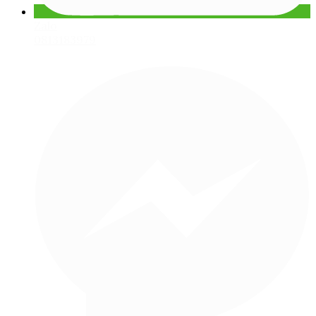
Zalo
0813183979