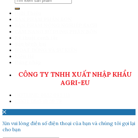
kiếm:
Giới Thiệu
SẢN PHẨM PHÂN BÓN
SẢN PHẨM NÔNG NGHIỆP SẠCH
CẨM NANG SỬ DỤNG PHÂN BÓN
Kỹ thuật canh tác
Sâu bệnh hại
HOẠT ĐỘNG VÀ SỰ KIỆN
Liên Hệ
Đăng nhập
CÔNG TY TNHH XUẤT NHẬP KHẨU
AGRI-EU
HOTLINE: 0832 093 111
CSKH: 0813 18 39 79
Xin vui lòng điền số điện thoại của bạn và chúng tôi gọi lại
cho bạn