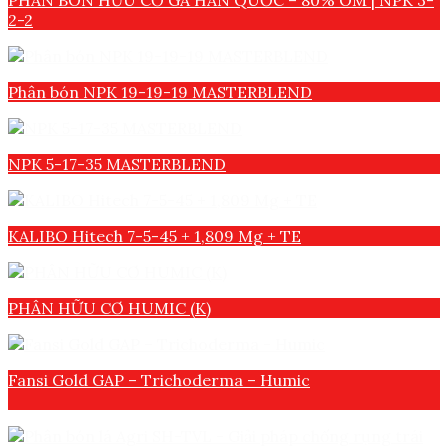
PHÂN BÓN HỮU CƠ GÀ HÀN QUỐC – 80% OM | NPK 3-
2-2
Phân bón NPK 19-19-19 MASTERBLEND
NPK 5-17-35 MASTERBLEND
KALIBO Hitech 7-5-45 + 1,809 Mg + TE
PHÂN HỮU CƠ HUMIC (K)
Fansi Gold GAP – Trichoderma – Humic