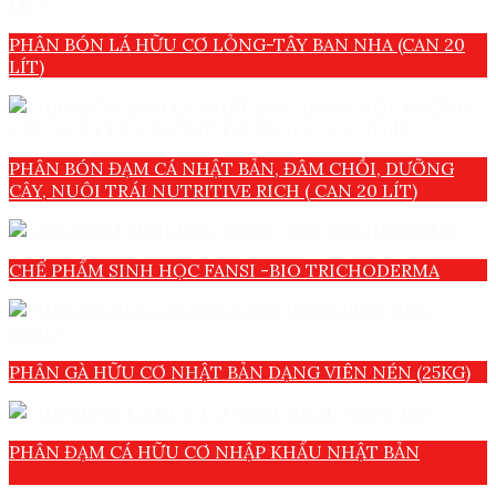
PHÂN BÓN LÁ HỮU CƠ LỎNG-TÂY BAN NHA (CAN 20
LÍT)
PHÂN BÓN ĐẠM CÁ NHẬT BẢN, ĐÂM CHỒI, DƯỠNG
CÂY, NUÔI TRÁI NUTRITIVE RICH ( CAN 20 LÍT)
CHẾ PHẨM SINH HỌC FANSI -BIO TRICHODERMA
PHÂN GÀ HỮU CƠ NHẬT BẢN DẠNG VIÊN NÉN (25KG)
PHÂN ĐẠM CÁ HỮU CƠ NHẬP KHẨU NHẬT BẢN