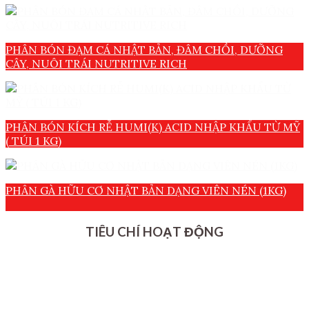
PHÂN BÓN ĐẠM CÁ NHẬT BẢN, ĐÂM CHỒI, DƯỠNG
CÂY, NUÔI TRÁI NUTRITIVE RICH
PHÂN BÓN KÍCH RỄ HUMI(K) ACID NHẬP KHẨU TỪ MỸ
( TÚI 1 KG)
PHÂN GÀ HỮU CƠ NHẬT BẢN DẠNG VIÊN NÉN (1KG)
TIÊU CHÍ HOẠT ĐỘNG