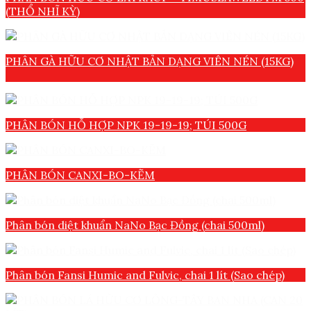
(THỔ NHĨ KỲ)
PHÂN GÀ HỮU CƠ NHẬT BẢN DẠNG VIÊN NÉN (15KG)
PHÂN BÓN HỖ HỢP NPK 19-19-19; TÚI 500G
PHÂN BÓN CANXI-BO-KẼM
Phân bón diệt khuẩn NaNo Bạc Đồng (chai 500ml)
Phân bón Fansi Humic and Fulvic, chai 1 lít (Sao chép)