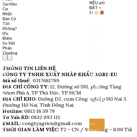
NẾU pH
Gà Hữu
ĐẤT <
Cơ
5!
Nhật
Bản Có
Tốt
Bạn
Không?
bón
Ưu
phân
Điểm
đều
So Với
Phân
đặn
Chuồng
nhưng
cây
Phân
vẫn
THÔNG TIN LIÊN HỆ
gà
còi
CÔNG TY TNHH XUẤT NHÂP KHẨU AGRI-EU
hữu
cọc,
Mã số thuế:
0317681799
cơ
vàng
ĐỊA CHỈ CÔNG TY:
12, Đường số 591, phường Tăng
Nhật
lá,
Nhơn Phú A, TP Thủ Đức, TP HCM
Bản là
không
ĐỊA CHỈ KHO:
Đường D2, cụm Công nghiệp Hố Nai 3,
một
phát
Phường Hố Nai, Tỉnh Đồng Nai.
trong
[...]
Hotline:
0813 18 39 79
những
Tư Vấn KD:
0832 093 111
giải
06
EMAIL:
congtyagrieu@gmail.com
pháp
Th5
THỜI GIAN LÀM VIỆC:
T2 – CN / 9:00 Sáng – 8:00 Tối
cung