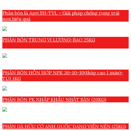
Phân bón lá Agri SH-TVL – Giải pháp chống rụng trái
non hiệu quả
PHÂN BÓN TRUNG VI LƯỢNG-BAO 25KG
PHÂN BÓN HỖN HỢP NPK 30-10-10(tháp cao 1 màu)-
TÚI 1KG
PHÂN BÓN PK NHẬP KHẨU NHẬT BẢN (20KG)
PHÂN GÀ HỮU CƠ ANH QUỐC DẠNG VIÊN NÉN (25KG)