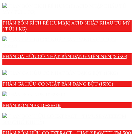
PHÂN BÓN KÍCH RỄ HUMI(K) ACID NHẬP KHẨU TỪ MỸ
( TÚI 1 KG)
PHÂN GÀ HỮU CƠ NHẬT BẢN DẠNG VIÊN NÉN (25KG)
PHÂN GÀ HỮU CƠ NHẬT BẢN DẠNG BỘT (15KG)
PHÂN BÓN NPK 10-28-19
PHÂN BÓN HỮU CƠ EXTRACT – TIMUSEAWEEDTM 500