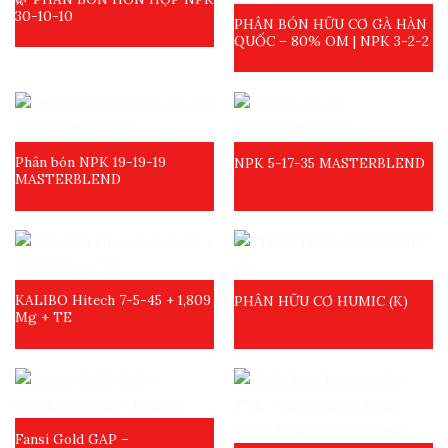
30-10-10
PHÂN BÓN HỮU CƠ GÀ HÀN
QUỐC – 80% OM | NPK 3-2-2
Phân bón NPK 19-19-19
NPK 5-17-35 MASTERBLEND
MASTERBLEND
KALIBO Hitech 7-5-45 + 1,809
PHÂN HỮU CƠ HUMIC (K)
Mg + TE
Fansi Gold GAP –