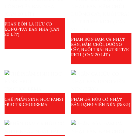
PHÂN BÓN LÁ HỮU CƠ
LỎNG-TÂY BAN NHA (CAN
20 LÍT)
PHÂN BÓN ĐẠM CÁ NHẬT
BẢN, ĐÂM CHỒI, DƯỠNG
CÂY, NUÔI TRÁI NUTRITIVE
RICH ( CAN 20 LÍT)
CHẾ PHẨM SINH HỌC FANSI
PHÂN GÀ HỮU CƠ NHẬT
-BIO TRICHODERMA
BẢN DẠNG VIÊN NÉN (25KG)