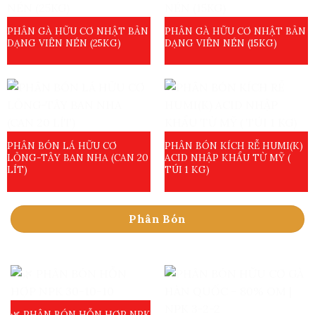
PHÂN GÀ HỮU CƠ NHẬT BẢN
PHÂN GÀ HỮU CƠ NHẬT BẢN
DẠNG VIÊN NÉN (25KG)
DẠNG VIÊN NÉN (15KG)
PHÂN BÓN LÁ HỮU CƠ
PHÂN BÓN KÍCH RỄ HUMI(K)
LỎNG-TÂY BAN NHA (CAN 20
ACID NHẬP KHẨU TỪ MỸ (
LÍT)
TÚI 1 KG)
Phân Bón
🌿 PHÂN BÓN HỖN HỢP NPK