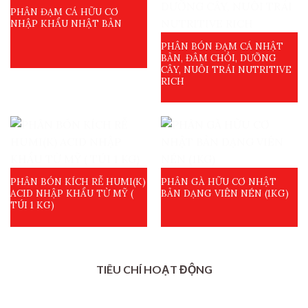
PHÂN ĐẠM CÁ HỮU CƠ
NHẬP KHẨU NHẬT BẢN
PHÂN BÓN ĐẠM CÁ NHẬT
BẢN, ĐÂM CHỒI, DƯỠNG
CÂY, NUÔI TRÁI NUTRITIVE
RICH
PHÂN BÓN KÍCH RỄ HUMI(K)
PHÂN GÀ HỮU CƠ NHẬT
ACID NHẬP KHẨU TỪ MỸ (
BẢN DẠNG VIÊN NÉN (1KG)
TÚI 1 KG)
TIÊU CHÍ HOẠT ĐỘNG