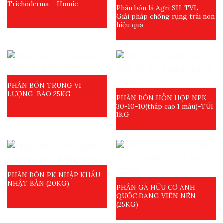
Trichoderma – Humic
Phân bón lá Agri SH-TVL –
Giải pháp chống rụng trái non
hiệu quả
PHÂN BÓN TRUNG VI
LƯỢNG-BAO 25KG
PHÂN BÓN HỖN HỢP NPK
30-10-10(tháp cao 1 màu)-TÚI
1KG
PHÂN BÓN PK NHẬP KHẨU
NHẬT BẢN (20KG)
PHÂN GÀ HỮU CƠ ANH
QUỐC DẠNG VIÊN NÉN
(25KG)