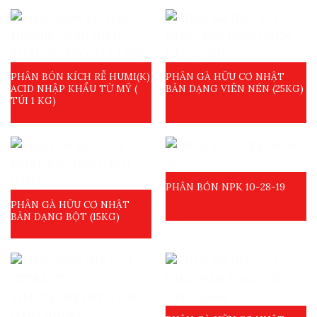
PHÂN BÓN KÍCH RỄ HUMI(K)
PHÂN GÀ HỮU CƠ NHẬT
ACID NHẬP KHẨU TỪ MỸ (
BẢN DẠNG VIÊN NÉN (25KG)
TÚI 1 KG)
PHÂN BÓN NPK 10-28-19
PHÂN GÀ HỮU CƠ NHẬT
BẢN DẠNG BỘT (15KG)