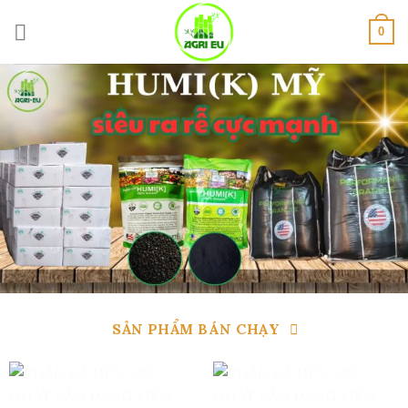
Skip
to
0
content
SẢN PHẨM BÁN CHẠY