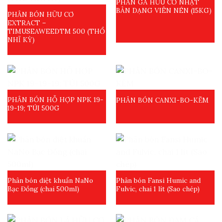
PHÂN GÀ HỮU CƠ NHẬT
BẢN DẠNG VIÊN NÉN (15KG)
PHÂN BÓN HỮU CƠ
EXTRACT –
TIMUSEAWEEDTM 500 (THỔ
NHĨ KỲ)
PHÂN BÓN HỖ HỢP NPK 19-
PHÂN BÓN CANXI-BO-KẼM
19-19; TÚI 500G
Phân bón diệt khuẩn NaNo
Phân bón Fansi Humic and
Bạc Đồng (chai 500ml)
Fulvic, chai 1 lít (Sao chép)