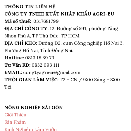
THÔNG TIN LIÊN HỆ
CÔNG TY TNHH XUẤT NHÂP KHẨU AGRI-EU
Mã số thuế:
0317681799
ĐỊA CHỈ CÔNG TY:
12, Đường số 591, phường Tăng
Nhơn Phú A, TP Thủ Đức, TP HCM
ĐỊA CHỈ KHO:
Đường D2, cụm Công nghiệp Hố Nai 3,
Phường Hố Nai, Tỉnh Đồng Nai.
Hotline:
0813 18 39 79
Tư Vấn KD:
0832 093 111
EMAIL:
congtyagrieu@gmail.com
THỜI GIAN LÀM VIỆC:
T2 – CN / 9:00 Sáng – 8:00
Tối
NÔNG NGHIỆP SÀI GÒN
Giới Thiệu
Sản Phẩm
Kinh Nghiệm Làm Vườn