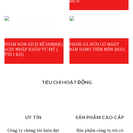
RICH
PHÂN BÓN KÍCH RỄ HUMI(K)
PHÂN GÀ HỮU CƠ NHẬT
ACID NHẬP KHẨU TỪ MỸ (
BẢN DẠNG VIÊN NÉN (1KG)
TÚI 1 KG)
TIÊU CHÍ HOẠT ĐỘNG
UY TÍN
SẢN PHẨM CAO CẤP
Công ty chúng tôi luôn đặt
Sản phẩm công ty tôi có