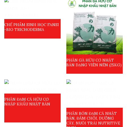
CHẾ PHẨM SINH HỌC FANSI
-BIO TRICHODERMA
PHÂN GÀ HỮU CƠ NHẬT
BẢN DẠNG VIÊN NÉN (25KG)
PHÂN ĐẠM CÁ HỮU CƠ
NHẬP KHẨU NHẬT BẢN
PHÂN BÓN ĐẠM CÁ NHẬT
BẢN, ĐÂM CHỒI, DƯỠNG
CÂY, NUÔI TRÁI NUTRITIVE