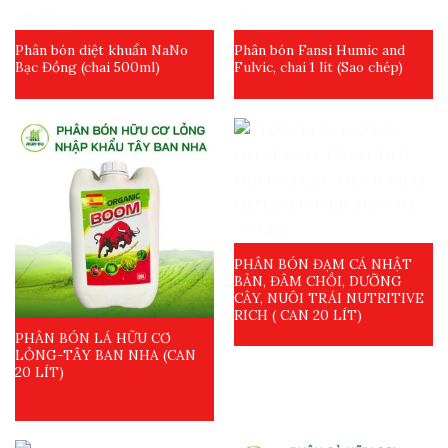
Phân bón diệt khuẩn NaNo
Phân bón Fansi Humic and
Bạc Đồng (chai 500ml)
Fulvic, chai 1 lít (Sao chép)
PHÂN BÓN ĐẠM CÁ NHẬT
BẢN, ĐÂM CHỒI, DƯỠNG
CÂY, NUÔI TRÁI NUTRITIVE
RICH ( CAN 20 LÍT)
PHÂN BÓN LÁ HỮU CƠ
LỎNG-TÂY BAN NHA (CAN
20 LÍT)