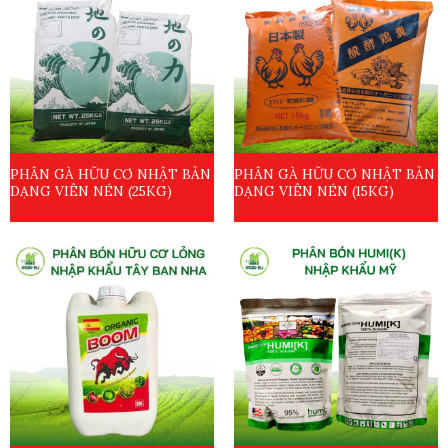
PHÂN GÀ HỮU CƠ NHẬT BẢN
PHÂN GÀ HỮU CƠ NHẬT BẢN
DẠNG VIÊN NÉN (25KG)
DẠNG VIÊN NÉN (15KG)