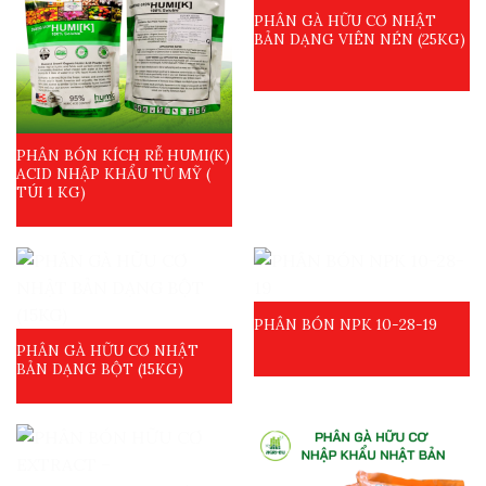
PHÂN GÀ HỮU CƠ NHẬT
BẢN DẠNG VIÊN NÉN (25KG)
PHÂN BÓN KÍCH RỄ HUMI(K)
ACID NHẬP KHẨU TỪ MỸ (
TÚI 1 KG)
PHÂN BÓN NPK 10-28-19
PHÂN GÀ HỮU CƠ NHẬT
BẢN DẠNG BỘT (15KG)