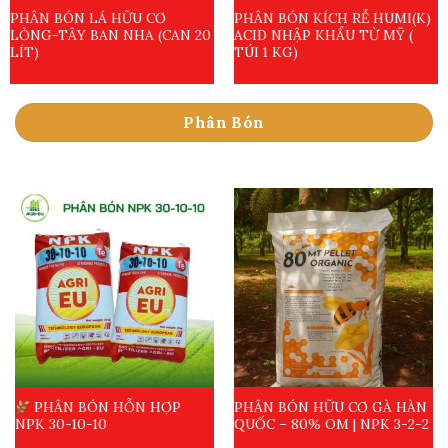
PHÂN BÓN LÁ HỮU CƠ
PHÂN BÓN KÍCH RỄ HUMI(K)
LỎNG-TÂY BAN NHA (CAN 20
ACID NHẬP KHẨU TỪ MỸ (
LÍT)
TÚI 1 KG)
Phân Bón
PHÂN BÓN HỖN HỢP
PHÂN BÓN HỮU CƠ GÀ HÀN
NPK 30-10-10
QUỐC – 80% OM | NPK 3-2-2