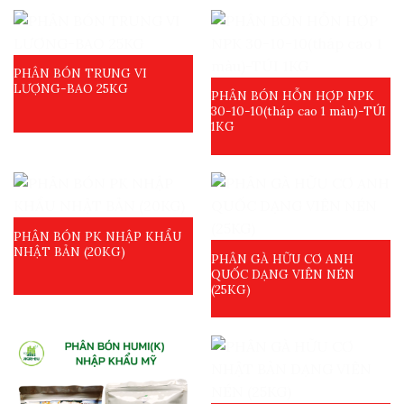
PHÂN BÓN TRUNG VI
LƯỢNG-BAO 25KG
PHÂN BÓN HỖN HỢP NPK
30-10-10(tháp cao 1 màu)-TÚI
1KG
PHÂN BÓN PK NHẬP KHẨU
NHẬT BẢN (20KG)
PHÂN GÀ HỮU CƠ ANH
QUỐC DẠNG VIÊN NÉN
(25KG)