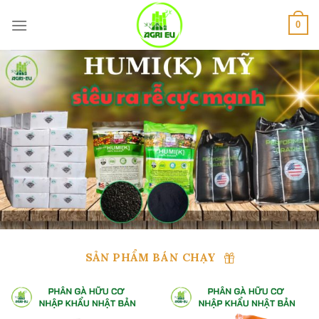
Skip
to
0
content
SẢN PHẨM BÁN CHẠY