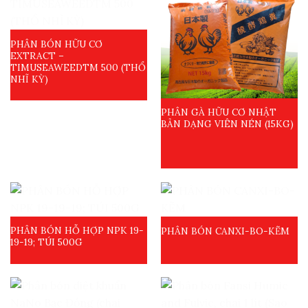
PHÂN BÓN HỮU CƠ
EXTRACT –
TIMUSEAWEEDTM 500 (THỔ
NHĨ KỲ)
PHÂN GÀ HỮU CƠ NHẬT
BẢN DẠNG VIÊN NÉN (15KG)
PHÂN BÓN HỖ HỢP NPK 19-
PHÂN BÓN CANXI-BO-KẼM
19-19; TÚI 500G