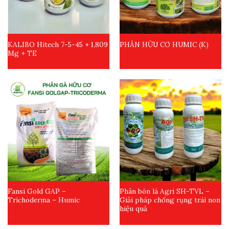
KALIBO Hitech 7-5-45 + 1,809
PHÂN HỮU CƠ HUMIC (K)
Mg + TE
Fansi Gold GAP –
Phân bón lá Agri SH-TVL –
Trichoderma – Humic
Giải pháp chống rụng trái non
hiệu quả