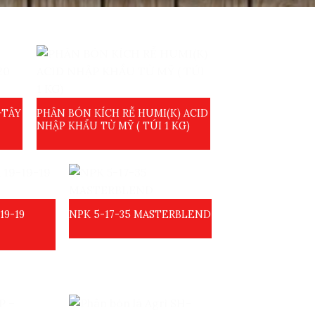
-TÂY
PHÂN BÓN KÍCH RỄ HUMI(K) ACID
NHẬP KHẨU TỪ MỸ ( TÚI 1 KG)
19-19
NPK 5-17-35 MASTERBLEND