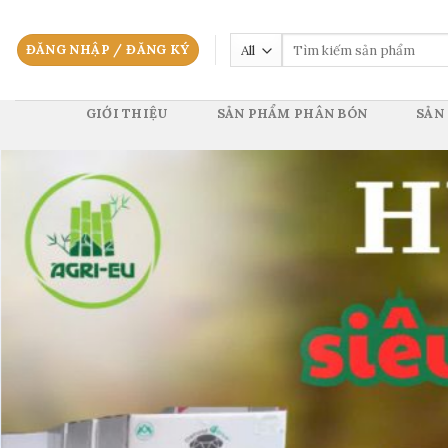
Skip
to
Tìm
ĐĂNG NHẬP / ĐĂNG KÝ
content
kiếm:
GIỚI THIỆU
SẢN PHẨM PHÂN BÓN
SẢN