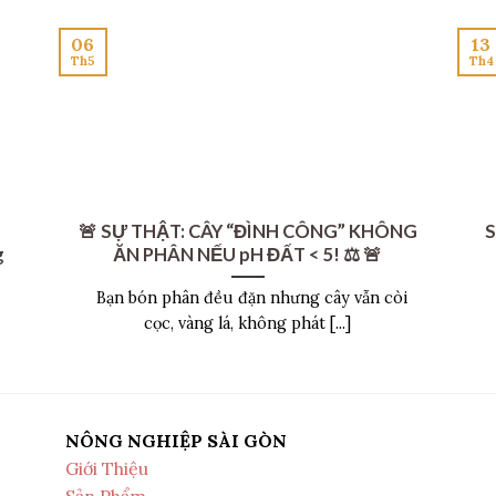
06
13
Th5
Th4
🚨 SỰ THẬT: CÂY “ĐÌNH CÔNG” KHÔNG
S
g
ĂN PHÂN NẾU pH ĐẤT < 5! ⚖️ 🚨
Bạn bón phân đều đặn nhưng cây vẫn còi
cọc, vàng lá, không phát [...]
NÔNG NGHIỆP SÀI GÒN
Giới Thiệu