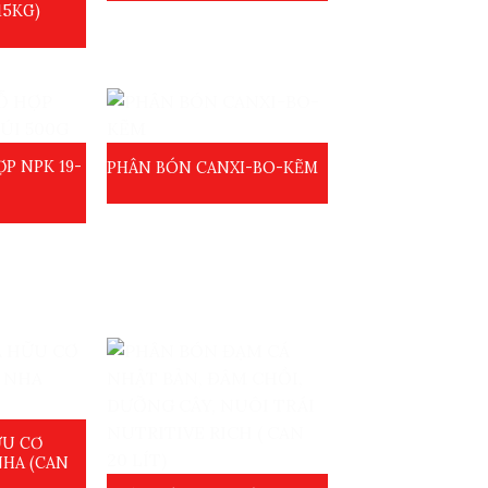
15KG)
P NPK 19-
PHÂN BÓN CANXI-BO-KẼM
ỮU CƠ
NHA (CAN