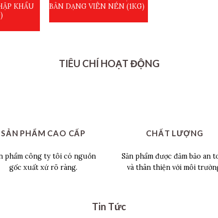
NHẬP KHẨU
BẢN DẠNG VIÊN NÉN (1KG)
)
TIÊU CHÍ HOẠT ĐỘNG
SẢN PHẨM CAO CẤP
CHẤT LƯỢNG
n phẩm công ty tôi có nguồn
Sản phẩm được đảm bảo an t
gốc xuất xứ rõ ràng.
và thân thiện với môi trườn
Tin Tức