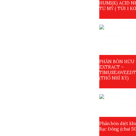
HUMI(K) ACID 
TỪ MỸ ( TÚI 1 KG
PHÂN BÓN HỮU
EXTRACT –
TIMUSEAWEEDT
(THỔ NHĨ KỲ)
Phân bón diệt k
Bạc Đồng (chai 5