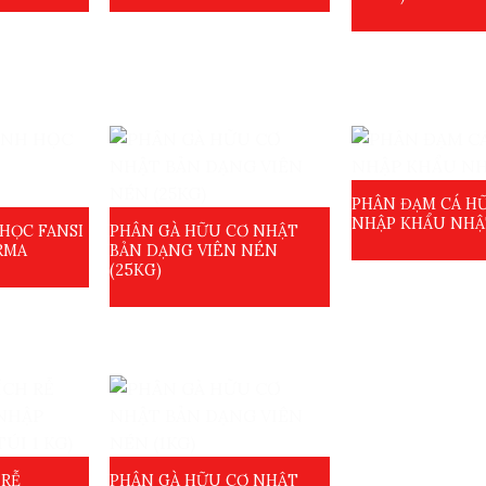
PHÂN ĐẠM CÁ H
NHẬP KHẨU NHẬ
HỌC FANSI
PHÂN GÀ HỮU CƠ NHẬT
RMA
BẢN DẠNG VIÊN NÉN
(25KG)
 RỄ
PHÂN GÀ HỮU CƠ NHẬT