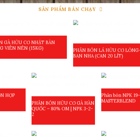
SẢN PHẨM BÁN CHẠY
N GÀ HỮU CƠ NHẬT BẢN
G VIÊN NÉN (15KG)
PHÂN BÓN LÁ HỮU CƠ LỎNG
BAN NHA (CAN 20 LÍT)
ỖN HỢP
Phân bón NPK 19-
MASTERBLEND
PHÂN BÓN HỮU CƠ GÀ HÀN
QUỐC – 80% OM | NPK 3-2-
2