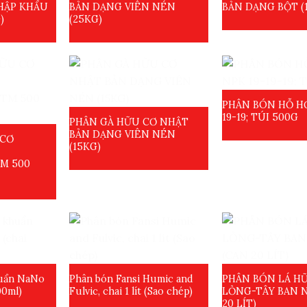
NHẬP KHẨU
BẢN DẠNG VIÊN NÉN
BẢN DẠNG BỘT (
)
(25KG)
PHÂN BÓN HỖ HỢ
19-19; TÚI 500G
PHÂN GÀ HỮU CƠ NHẬT
BẢN DẠNG VIÊN NÉN
 CƠ
(15KG)
M 500
huẩn NaNo
Phân bón Fansi Humic and
PHÂN BÓN LÁ H
00ml)
Fulvic, chai 1 lít (Sao chép)
LỎNG-TÂY BAN 
20 LÍT)