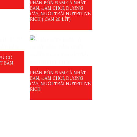
PHÂN BÓN ĐẠM CÁ NHẬT
BẢN, ĐÂM CHỒI, DƯỠNG
CÂY, NUÔI TRÁI NUTRITIVE
RICH ( CAN 20 LÍT)
ỮU CƠ
T BẢN
PHÂN BÓN ĐẠM CÁ NHẬT
BẢN, ĐÂM CHỒI, DƯỠNG
CÂY, NUÔI TRÁI NUTRITIVE
RICH