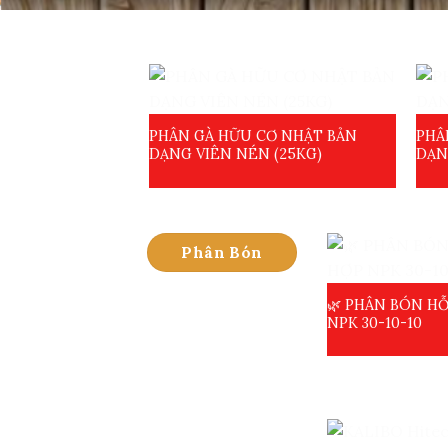
PHÂN GÀ HỮU CƠ NHẬT BẢN
PHÂ
DẠNG VIÊN NÉN (25KG)
DẠN
Phân Bón
🌿 PHÂN BÓN H
NPK 30-10-10