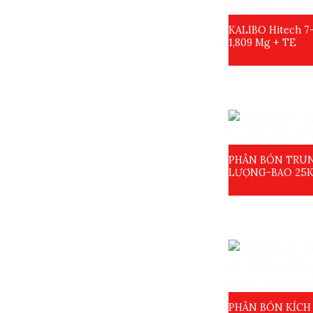
KALIBO Hitech 7
1,809 Mg + TE
PHÂN BÓN TRUN
LƯỢNG-BAO 25
PHÂN BÓN KÍCH