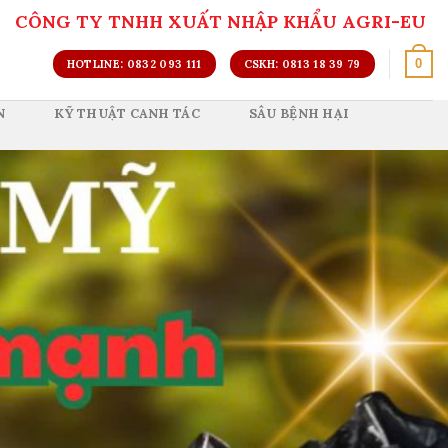
CÔNG TY TNHH XUẤT NHẬP KHẨU AGRI-EU
0
HOTLINE: 0832 093 111
CSKH: 0813 18 39 79
N
KỸ THUẬT CANH TÁC
SÂU BỆNH HẠI