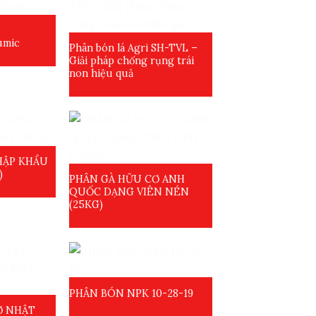
umic
Phân bón lá Agri SH-TVL –
Giải pháp chống rụng trái
non hiệu quả
HẬP KHẨU
)
PHÂN GÀ HỮU CƠ ANH
QUỐC DẠNG VIÊN NÉN
(25KG)
PHÂN BÓN NPK 10-28-19
Ơ NHẬT