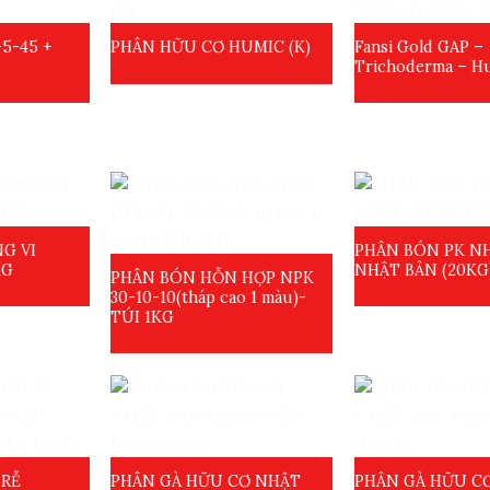
-5-45 +
Fansi Gold GAP –
PHÂN HỮU CƠ HUMIC (K)
Trichoderma – H
G VI
PHÂN BÓN PK N
KG
NHẬT BẢN (20KG
PHÂN BÓN HỖN HỢP NPK
30-10-10(tháp cao 1 màu)-
TÚI 1KG
 RỄ
PHÂN GÀ HỮU CƠ NHẬT
PHÂN GÀ HỮU C