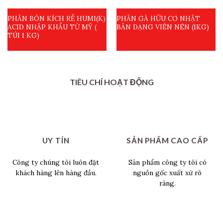
PHÂN BÓN KÍCH RỄ HUMI(K)
PHÂN GÀ HỮU CƠ NHẬT
ACID NHẬP KHẨU TỪ MỸ (
BẢN DẠNG VIÊN NÉN (1KG)
TÚI 1 KG)
TIÊU CHÍ HOẠT ĐỘNG
UY TÍN
SẢN PHẨM CAO CẤP
Công ty chúng tôi luôn đặt
Sản phẩm công ty tôi có
khách hàng lên hàng đầu.
nguồn gốc xuất xứ rõ
ràng.