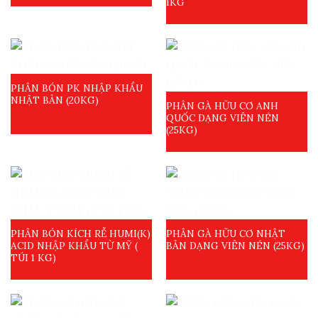
1KG
PHÂN BÓN PK NHẬP KHẨU
NHẬT BẢN (20KG)
PHÂN GÀ HỮU CƠ ANH
QUỐC DẠNG VIÊN NÉN
(25KG)
PHÂN BÓN KÍCH RỄ HUMI(K)
PHÂN GÀ HỮU CƠ NHẬT
ACID NHẬP KHẨU TỪ MỸ (
BẢN DẠNG VIÊN NÉN (25KG)
TÚI 1 KG)