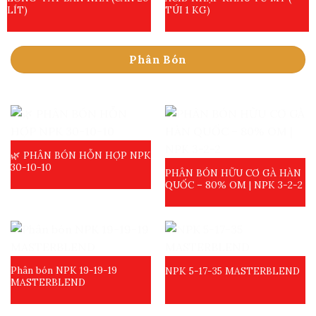
LÍT)
TÚI 1 KG)
Phân Bón
🌿 PHÂN BÓN HỖN HỢP NPK
30-10-10
PHÂN BÓN HỮU CƠ GÀ HÀN
QUỐC – 80% OM | NPK 3-2-2
Phân bón NPK 19-19-19
NPK 5-17-35 MASTERBLEND
MASTERBLEND