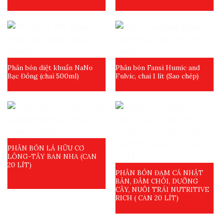
Phân bón diệt khuẩn NaNo
Phân bón Fansi Humic and
Bạc Đồng (chai 500ml)
Fulvic, chai 1 lít (Sao chép)
PHÂN BÓN LÁ HỮU CƠ
LỎNG-TÂY BAN NHA (CAN
20 LÍT)
PHÂN BÓN ĐẠM CÁ NHẬT
BẢN, ĐÂM CHỒI, DƯỠNG
CÂY, NUÔI TRÁI NUTRITIVE
RICH ( CAN 20 LÍT)