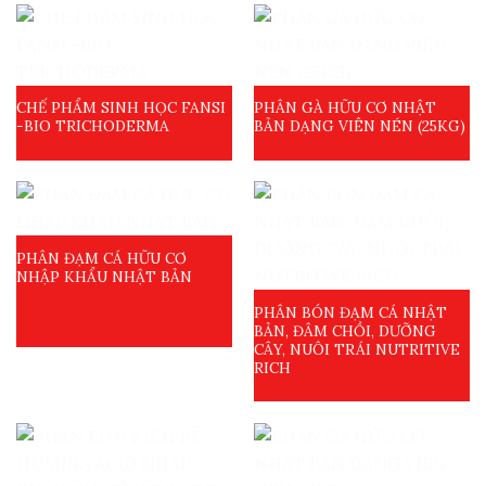
CHẾ PHẨM SINH HỌC FANSI
PHÂN GÀ HỮU CƠ NHẬT
-BIO TRICHODERMA
BẢN DẠNG VIÊN NÉN (25KG)
PHÂN ĐẠM CÁ HỮU CƠ
NHẬP KHẨU NHẬT BẢN
PHÂN BÓN ĐẠM CÁ NHẬT
BẢN, ĐÂM CHỒI, DƯỠNG
CÂY, NUÔI TRÁI NUTRITIVE
RICH