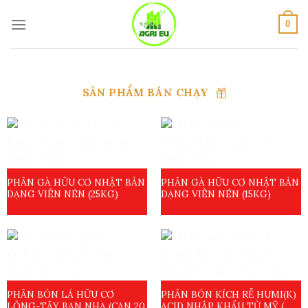
Skip
to
0
content
SẢN PHẨM BÁN CHẠY
PHÂN GÀ HỮU CƠ NHẬT BẢN
PHÂN GÀ HỮU CƠ NHẬT BẢN
DẠNG VIÊN NÉN (25KG)
DẠNG VIÊN NÉN (15KG)
PHÂN BÓN LÁ HỮU CƠ
PHÂN BÓN KÍCH RỄ HUMI(K)
LỎNG-TÂY BAN NHA (CAN 20
ACID NHẬP KHẨU TỪ MỸ (