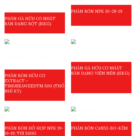
PHÂN BÓN NPK 10-28-19
PHÂN GÀ HỮU CƠ NHẬT
BẢN DẠNG BỘT (15KG)
PHÂN GÀ HỮU CƠ NHẬT
BẢN DẠNG VIÊN NÉN (15KG)
PHÂN BÓN HỮU CƠ
EXTRACT –
TIMUSEAWEEDTM 500 (THỔ
NHĨ KỲ)
PHÂN BÓN HỖ HỢP NPK 19-
PHÂN BÓN CANXI-BO-KẼM
19-19; TÚI 500G