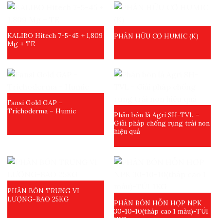
KALIBO Hitech 7-5-45 + 1,809
PHÂN HỮU CƠ HUMIC (K)
Mg + TE
Fansi Gold GAP –
Trichoderma – Humic
Phân bón lá Agri SH-TVL –
Giải pháp chống rụng trái non
hiệu quả
PHÂN BÓN TRUNG VI
LƯỢNG-BAO 25KG
PHÂN BÓN HỖN HỢP NPK
30-10-10(tháp cao 1 màu)-TÚI