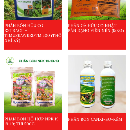
PHÂN BÓN HỮU CƠ
PHÂN GÀ HỮU CƠ NHẬT
EXTRACT –
BẢN DẠNG VIÊN NÉN (15KG)
TIMUSEAWEEDTM 500 (THỔ
NHĨ KỲ)
PHÂN BÓN HỖ HỢP NPK 19-
PHÂN BÓN CANXI-BO-KẼM
19-19; TÚI 500G