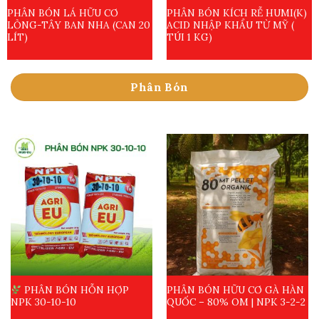
PHÂN BÓN LÁ HỮU CƠ
PHÂN BÓN KÍCH RỄ HUMI(K)
LỎNG-TÂY BAN NHA (CAN 20
ACID NHẬP KHẨU TỪ MỸ (
LÍT)
TÚI 1 KG)
Phân Bón
PHÂN BÓN HỖN HỢP
PHÂN BÓN HỮU CƠ GÀ HÀN
NPK 30-10-10
QUỐC – 80% OM | NPK 3-2-2