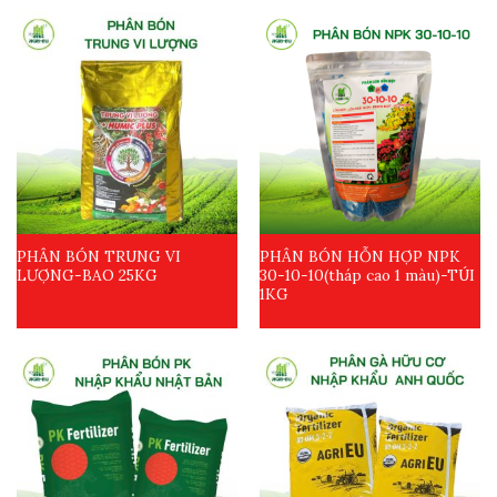
PHÂN BÓN TRUNG VI
PHÂN BÓN HỖN HỢP NPK
LƯỢNG-BAO 25KG
30-10-10(tháp cao 1 màu)-TÚI
1KG