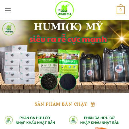
Skip
to
0
content
SẢN PHẨM BÁN CHẠY