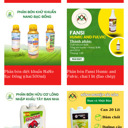
Phân bón diệt khuẩn NaNo
Phân bón Fansi Humic and
Bạc Đồng (chai 500ml)
Fulvic, chai 1 lít (Sao chép)