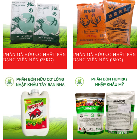
PHÂN GÀ HỮU CƠ NHẬT BẢN
PHÂN GÀ HỮU CƠ NHẬT BẢN
DẠNG VIÊN NÉN (25KG)
DẠNG VIÊN NÉN (15KG)