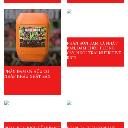
PHÂN BÓN ĐẠM CÁ NHẬT
BẢN, ĐÂM CHỒI, DƯỠNG
CÂY, NUÔI TRÁI NUTRITIVE
RICH
PHÂN ĐẠM CÁ HỮU CƠ
NHẬP KHẨU NHẬT BẢN
PHÂN BÓN KÍCH RỄ HUMI(K)
PHÂN GÀ HỮU CƠ NHẬT