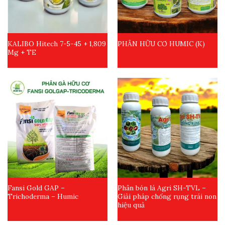
KALIBO Hitech 7-5-45 + 1,809
PHÂN HỮU CƠ HUMIC (K)
Mg + TE
Fansi Gold GAP –
Phân bón lá Agri SH-TVL –
Trichoderma – Humic
Giải pháp chống rụng trái non
hiệu quả