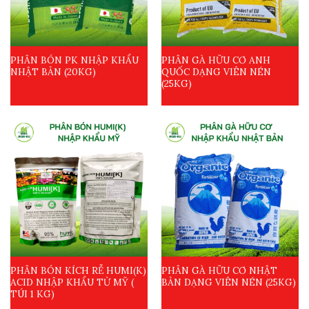
PHÂN BÓN PK NHẬP KHẨU
PHÂN GÀ HỮU CƠ ANH
NHẬT BẢN (20KG)
QUỐC DẠNG VIÊN NÉN
(25KG)
PHÂN BÓN KÍCH RỄ HUMI(K)
PHÂN GÀ HỮU CƠ NHẬT
ACID NHẬP KHẨU TỪ MỸ (
BẢN DẠNG VIÊN NÉN (25KG)
TÚI 1 KG)