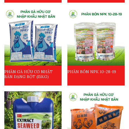
PHÂN GÀ HỮU CƠ NHẬT
PHÂN BÓN NPK 10-28-19
BẢN DẠNG BỘT (15KG)