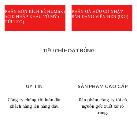
PHÂN BÓN KÍCH RỄ HUMI(K)
PHÂN GÀ HỮU CƠ NHẬT
ACID NHẬP KHẨU TỪ MỸ (
BẢN DẠNG VIÊN NÉN (1KG)
TÚI 1 KG)
TIÊU CHÍ HOẠT ĐỘNG
UY TÍN
SẢN PHẨM CAO CẤP
Công ty chúng tôi luôn đặt
Sản phẩm công ty tôi có
khách hàng lên hàng đầu.
nguồn gốc xuất xứ rõ
ràng.