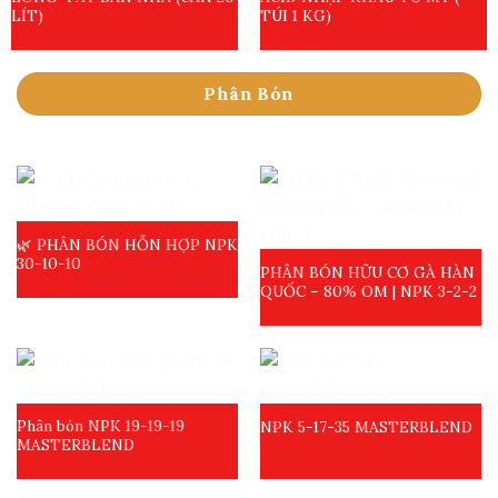
LÍT)
TÚI 1 KG)
Phân Bón
🌿 PHÂN BÓN HỖN HỢP NPK
30-10-10
PHÂN BÓN HỮU CƠ GÀ HÀN
QUỐC – 80% OM | NPK 3-2-2
Phân bón NPK 19-19-19
NPK 5-17-35 MASTERBLEND
MASTERBLEND