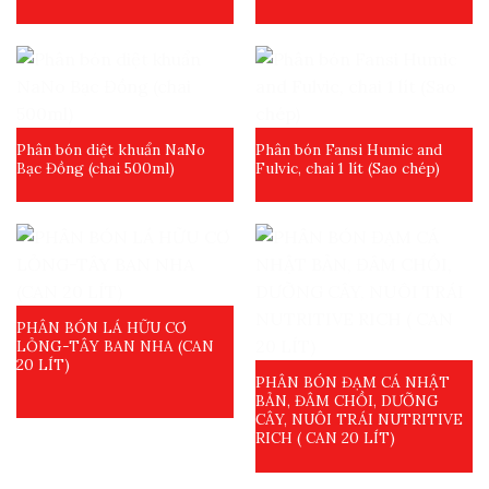
Phân bón diệt khuẩn NaNo
Phân bón Fansi Humic and
Bạc Đồng (chai 500ml)
Fulvic, chai 1 lít (Sao chép)
PHÂN BÓN LÁ HỮU CƠ
LỎNG-TÂY BAN NHA (CAN
20 LÍT)
PHÂN BÓN ĐẠM CÁ NHẬT
BẢN, ĐÂM CHỒI, DƯỠNG
CÂY, NUÔI TRÁI NUTRITIVE
RICH ( CAN 20 LÍT)