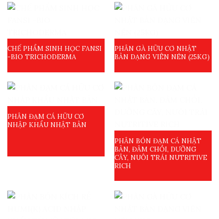
CHẾ PHẨM SINH HỌC FANSI
PHÂN GÀ HỮU CƠ NHẬT
-BIO TRICHODERMA
BẢN DẠNG VIÊN NÉN (25KG)
PHÂN ĐẠM CÁ HỮU CƠ
NHẬP KHẨU NHẬT BẢN
PHÂN BÓN ĐẠM CÁ NHẬT
BẢN, ĐÂM CHỒI, DƯỠNG
CÂY, NUÔI TRÁI NUTRITIVE
RICH