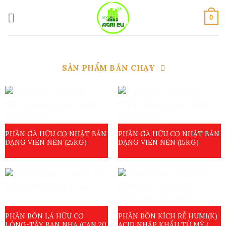
Skip
to
0
content
SẢN PHẨM BÁN CHẠY
PHÂN GÀ HỮU CƠ NHẬT BẢN
PHÂN GÀ HỮU CƠ NHẬT BẢN
DẠNG VIÊN NÉN (25KG)
DẠNG VIÊN NÉN (15KG)
PHÂN BÓN LÁ HỮU CƠ
PHÂN BÓN KÍCH RỄ HUMI(K)
LỎNG-TÂY BAN NHA (CAN 20
ACID NHẬP KHẨU TỪ MỸ (