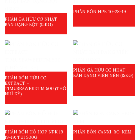
PHÂN BÓN NPK 10-28-19
PHÂN GÀ HỮU CƠ NHẬT
BẢN DẠNG BỘT (15KG)
PHÂN GÀ HỮU CƠ NHẬT
BẢN DẠNG VIÊN NÉN (15KG)
PHÂN BÓN HỮU CƠ
EXTRACT –
TIMUSEAWEEDTM 500 (THỔ
NHĨ KỲ)
PHÂN BÓN HỖ HỢP NPK 19-
PHÂN BÓN CANXI-BO-KẼM
19-19; TÚI 500G