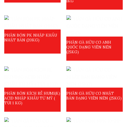
1KG
PHÂN BÓN PK NHẬP KHẨU
NHẬT BẢN (20KG)
PHÂN GÀ HỮU CƠ ANH
QUỐC DẠNG VIÊN NÉN
(25KG)
PHÂN BÓN KÍCH RỄ HUMI(K)
PHÂN GÀ HỮU CƠ NHẬT
ACID NHẬP KHẨU TỪ MỸ (
BẢN DẠNG VIÊN NÉN (25KG)
TÚI 1 KG)