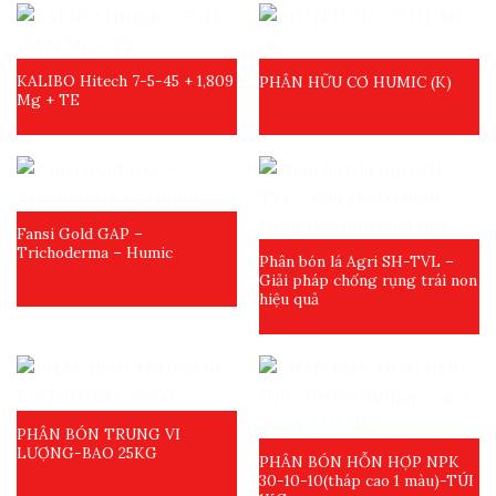
KALIBO Hitech 7-5-45 + 1,809
PHÂN HỮU CƠ HUMIC (K)
Mg + TE
Fansi Gold GAP –
Trichoderma – Humic
Phân bón lá Agri SH-TVL –
Giải pháp chống rụng trái non
hiệu quả
PHÂN BÓN TRUNG VI
LƯỢNG-BAO 25KG
PHÂN BÓN HỖN HỢP NPK
30-10-10(tháp cao 1 màu)-TÚI