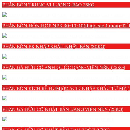
PHÂN BÓN TRUNG VI LƯỢNG-BAO 25KG
PHÂN BÓN HỖN HỢP NPK 30-10-10(tháp cao 1 màu)-TÚI
PHÂN BÓN PK NHẬP KHẨU NHẬT BẢN (20KG)
PHÂN GÀ HỮU CƠ ANH QUỐC DẠNG VIÊN NÉN (25KG)
PHÂN BÓN KÍCH RỄ HUMI(K) ACID NHẬP KHẨU TỪ MỸ ( 
PHÂN GÀ HỮU CƠ NHẬT BẢN DẠNG VIÊN NÉN (25KG)