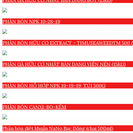
PHÂN GÀ HỮU CƠ NHẬT BẢN DẠNG BỘT (15KG)
PHÂN BÓN NPK 10-28-19
PHÂN BÓN HỮU CƠ EXTRACT – TIMUSEAWEEDTM 500 (
PHÂN GÀ HỮU CƠ NHẬT BẢN DẠNG VIÊN NÉN (15KG)
PHÂN BÓN HỖ HỢP NPK 19-19-19; TÚI 500G
PHÂN BÓN CANXI-BO-KẼM
Phân bón diệt khuẩn NaNo Bạc Đồng (chai 500ml)