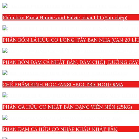
Phân bón Fansi Humic and Fulvic, chai 1 lít (Sao chép)
PHÂN BÓN LÁ HỮU CƠ LỎNG-TÂY BAN NHA (CAN 20 LÍT
PHÂN BÓN ĐẠM CÁ NHẬT BẢN, ĐÂM CHỒI, DƯỠNG CÂY, N
CHẾ PHẨM SINH HỌC FANSI -BIO TRICHODERMA
PHÂN GÀ HỮU CƠ NHẬT BẢN DẠNG VIÊN NÉN (25KG)
PHÂN ĐẠM CÁ HỮU CƠ NHẬP KHẨU NHẬT BẢN