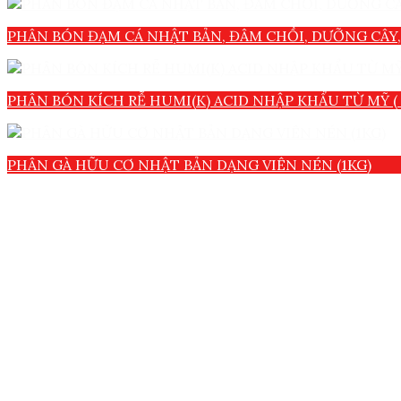
PHÂN BÓN ĐẠM CÁ NHẬT BẢN, ĐÂM CHỒI, DƯỠNG CÂY,
PHÂN BÓN KÍCH RỄ HUMI(K) ACID NHẬP KHẨU TỪ MỸ ( 
PHÂN GÀ HỮU CƠ NHẬT BẢN DẠNG VIÊN NÉN (1KG)