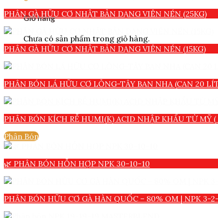
PHÂN GÀ HỮU CƠ NHẬT BẢN DẠNG VIÊN NÉN (25KG)
Giỏ hàng
Chưa có sản phẩm trong giỏ hàng.
PHÂN GÀ HỮU CƠ NHẬT BẢN DẠNG VIÊN NÉN (15KG)
PHÂN BÓN LÁ HỮU CƠ LỎNG-TÂY BAN NHA (CAN 20 LÍT
PHÂN BÓN KÍCH RỄ HUMI(K) ACID NHẬP KHẨU TỪ MỸ ( 
Phân Bón
🌿 PHÂN BÓN HỖN HỢP NPK 30-10-10
PHÂN BÓN HỮU CƠ GÀ HÀN QUỐC – 80% OM | NPK 3-2