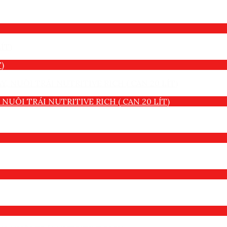
)
UÔI TRÁI NUTRITIVE RICH ( CAN 20 LÍT)