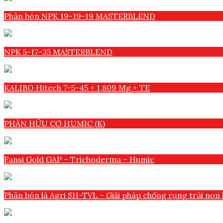
Phân bón NPK 19-19-19 MASTERBLEND
NPK 5-17-35 MASTERBLEND
KALIBO Hitech 7-5-45 + 1,809 Mg + TE
PHÂN HỮU CƠ HUMIC (K)
Fansi Gold GAP – Trichoderma – Humic
Phân bón lá Agri SH-TVL – Giải pháp chống rụng trái non 