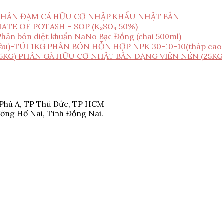
PHÂN ĐẠM CÁ HỮU CƠ NHẬP KHẨU NHẬT BẢN
ATE OF POTASH – SOP (K₂SO₄ 50%)
Phân bón diệt khuẩn NaNo Bạc Đồng (chai 500ml)
PHÂN BÓN HỖN HỢP NPK 30-10-10(tháp cao 
PHÂN GÀ HỮU CƠ NHẬT BẢN DẠNG VIÊN NÉN (25KG
 Phú A, TP Thủ Đức, TP HCM
ờng Hố Nai, Tỉnh Đồng Nai.