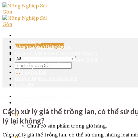
Skip
to
content
Giới Thiệu
Đăng nhập / Đăng ký
SẢN PHẨM PHÂN BÓN
SẢN PHẨM NÔNG NGHIỆP SẠCH
CẨM NANG SỬ DỤNG PHÂN BÓN
Tìm
Kỹ thuật canh tác
kiếm:
Sâu bệnh hại
HOẠT ĐỘNG VÀ SỰ KIỆN
Liên Hệ
HOTLINE: 0832 093 111
KINH NGHIỆM LÀM VƯỜN
,
Tin tức
CSKH: 0813 18 39 79
Cách xử lý giá thể trồng lan, có thể sử 
0
lý lại không?
Chưa có sản phẩm trong giỏ hàng.
Cách xử lý giá thể trồng lan, có thể sử dụng những loại nà
0