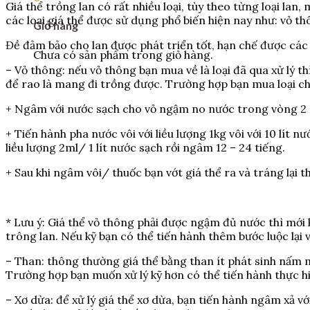
Giá thể trồng lan có rất nhiều loại, tùy theo từng loại lan
các loại giá thể được sử dụng phổ biến hiện nay như: vỏ th
Giỏ hàng
Đề đảm bảo cho lan được phát triển tốt, hạn chế được các y
Chưa có sản phẩm trong giỏ hàng.
– Vỏ thông: nếu vỏ thông bạn mua về là loại đã qua xử lý 
để rao là mang đi trồng được. Trường hợp bạn mua loại chưa
+ Ngâm với nước sạch cho vỏ ngậm no nước trong vòng 2 -3
+ Tiến hành pha nước vôi với liều lượng 1kg vôi với 10 lít
liều lượng 2ml/ 1 lít nước sạch rồi ngâm 12 – 24 tiếng.
+ Sau khi ngâm vôi/ thuốc bạn vớt giá thể ra và tráng lại t
* Lưu ý: Giá thể vỏ thông phải được ngậm đủ nước thì mới
trông lan. Nếu kỹ bạn có thể tiến hành thêm bước luộc lại 
– Than: thông thường giá thể bằng than ít phát sinh nấm 
Trường hợp bạn muốn xử lý kỹ hơn có thể tiến hành thực hi
– Xơ dừa: để xử lý giá thể xơ dừa, bạn tiến hành ngâm xả 