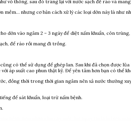
hư vỏ thông, sau đó tráng lại với nước sạch để ráo và mang
dớn mềm… nhưng cơ bản cách xử lý các loại dớn này là như nh
ó cho dớn vào ngâm 2 – 3 ngày để diệt nấm khuẩn, côn trùng,
 sạch, để ráo rồi mang đi trồng.
ào cũng có thể sử dụng để ghép lan. Sau khi đã chọn được lũ
c với áp suất cao phun thật kỹ. Để yên tâm hơn bạn có thể kh
c, đồng thời trong thời gian ngâm nên xả nước thường xuyê
iếng để sát khuẩn, loại trừ nấm bệnh.
n.
ng bệnh, bón phân cho cây một, hai ngày thì lá bị biến màu 