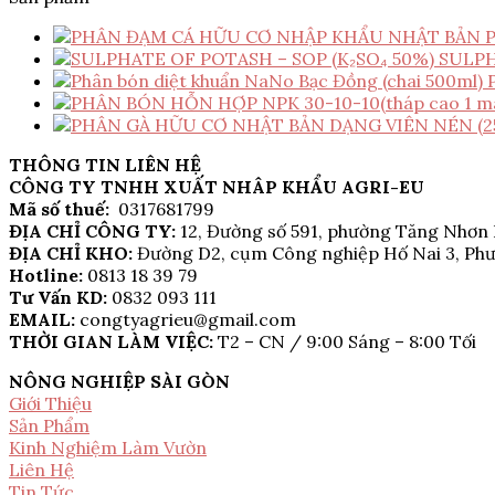
SULPH
THÔNG TIN LIÊN HỆ
CÔNG TY TNHH XUẤT NHÂP KHẨU AGRI-EU
Mã số thuế:
0317681799
ĐỊA CHỈ CÔNG TY:
12, Đường số 591, phường Tăng Nhơn
ĐỊA CHỈ KHO:
Đường D2, cụm Công nghiệp Hố Nai 3, Phư
Hotline:
0813 18 39 79
Tư Vấn KD:
0832 093 111
EMAIL:
congtyagrieu@gmail.com
THỜI GIAN LÀM VIỆC:
T2 – CN / 9:00 Sáng – 8:00 Tối
NÔNG NGHIỆP SÀI GÒN
Giới Thiệu
Sản Phẩm
Kinh Nghiệm Làm Vườn
Liên Hệ
Tin Tức