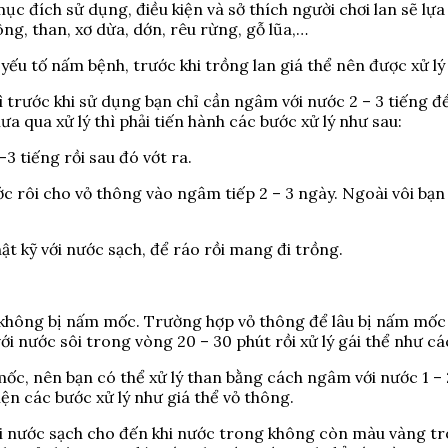
, mục đích sử dụng, điều kiện và sở thích người chơi lan sẽ l
ông, than, xơ dừa, dớn, rêu rừng, gỗ lũa,…
ếu tố nấm bệnh, trước khi trồng lan giá thể nên được xử lý 
thì trước khi sử dụng bạn chỉ cần ngâm với nước 2 – 3 tiếng
 qua xử lý thì phải tiến hành các bước xử lý như sau:
 tiếng rồi sau đó vớt ra.
 nước rôi cho vỏ thông vào ngâm tiếp 2 – 3 ngày. Ngoài vôi 
hật kỹ với nước sạch, để ráo rồi mang đi trồng.
 không bị nấm mốc. Trường hợp vỏ thông để lâu bị nấm mốc c
với nước sôi trong vòng 20 – 30 phút rồi xử lý gái thể như cá
mốc, nên bạn có thể xử lý than bằng cách ngâm với nước 1 –
ện các bước xử lý như giá thể vỏ thông.
với nước sạch cho đến khi nước trong không còn màu vàng tr