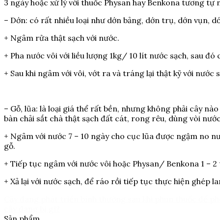
3 ngày hoặc xử lý với thuốc Physan hay Benkona tương tự n
– Dớn: có rất nhiều loại như dớn bảng, dớn trụ, dớn vụn, 
+ Ngâm rửa thật sạch với nước.
+ Pha nước vôi với liều lượng 1kg/ 10 lít nước sạch, sau đ
+ Sau khi ngâm với vôi, vớt ra và tráng lại thật kỹ với nước
– Gỗ, lũa: là loại giá thể rất bền, nhưng không phải cây n
bàn chải sắt chà thật sạch đất cát, rong rêu, dùng vòi nướ
+ Ngâm với nước 7 – 10 ngày cho cục lũa được ngậm no nướ
gỗ.
+ Tiếp tục ngâm với nước vôi hoặc Physan/ Benkona 1 – 2 t
+ Xả lại với nước sạch, để ráo rồi tiếp tục thực hiện ghép la
Cây đang phát triển bình thường sau khi phun thuốc để phò
cây đang bị gì?
Sản phẩm