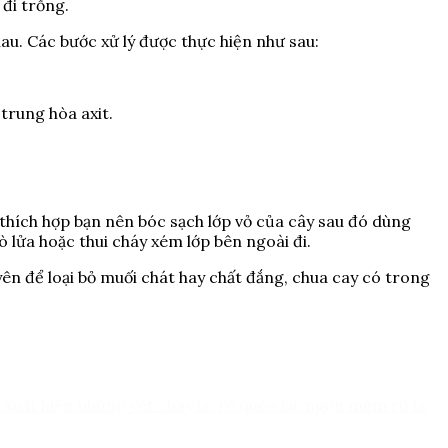
 đi trồng.
au. Các bước xử lý được thực hiện như sau:
 trung hòa axit.
a thích hợp bạn nên bóc sạch lớp vỏ của cây sau đó dùng
ò lửa hoặc thui cháy xém lớp bên ngoài đi.
n để loại bỏ muối chát hay chất đắng, chua cay có trong
xuất hiện những vết cháy lá, rễ quéo lại, ngọn mềm rũ là