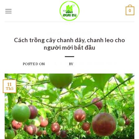
Skip
to
0
content
KINH NGHIỆM LÀM VƯỜN
Cách trồng cây chanh dây, chanh leo cho
người mới bắt đầu
POSTED ON
11/05/2022
BY
NONGNGHIEPSAIGON
11
Th5