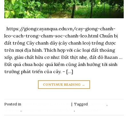
https://giongcayanqua.edu.vn/cay-giong-chanh-
leo-cach-trong-cham-soc-chanh-leo.html Chuẩn bị
đất trồng Cây chanh dây (cây chanh leo) trồng được
trên mọi địa hình. Thích hợp với các loại đất thoáng
xốp, giàu chất hữu cơ như: Đất thịt nhẹ, đất đỏ Bazan …
Đất quá chua hoặc quá kiềm cũng ảnh hưởng tới sinh
trưởng phát triến của cây. – […]
CONTINUE READING
→
Posted in
KINH NGHIỆM LÀM VƯỜN
|
Tagged
cachtrong
,
chanhday
,
huongdancachtrongchanhday
,
trongchanhday