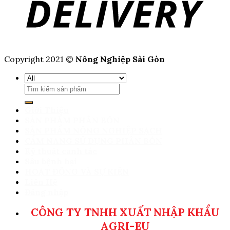
Copyright 2021 ©
Nông Nghiệp Sài Gòn
Tìm
kiếm:
Giới Thiệu
SẢN PHẨM PHÂN BÓN
SẢN PHẨM NÔNG NGHIỆP SẠCH
CẨM NANG SỬ DỤNG PHÂN BÓN
Kỹ thuật canh tác
Sâu bệnh hại
HOẠT ĐỘNG VÀ SỰ KIỆN
Liên Hệ
Đăng nhập
CÔNG TY TNHH XUẤT NHẬP KHẨU
AGRI-EU