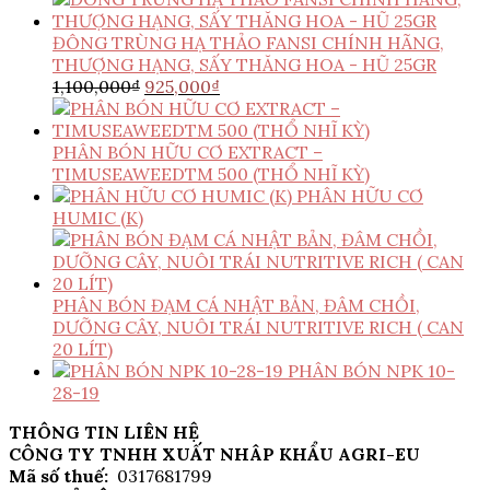
ĐÔNG TRÙNG HẠ THẢO FANSI CHÍNH HÃNG,
THƯỢNG HẠNG, SẤY THĂNG HOA - HŨ 25GR
Giá
Giá
1,100,000
₫
925,000
₫
gốc
hiện
là:
tại
1,100,000₫.
là:
PHÂN BÓN HỮU CƠ EXTRACT –
925,000₫.
TIMUSEAWEEDTM 500 (THỔ NHĨ KỲ)
PHÂN HỮU CƠ
HUMIC (K)
PHÂN BÓN ĐẠM CÁ NHẬT BẢN, ĐÂM CHỒI,
DƯỠNG CÂY, NUÔI TRÁI NUTRITIVE RICH ( CAN
20 LÍT)
PHÂN BÓN NPK 10-
28-19
THÔNG TIN LIÊN HỆ
CÔNG TY TNHH XUẤT NHÂP KHẨU AGRI-EU
Mã số thuế:
0317681799