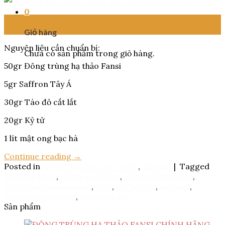
0
13
Th6
Giỏ hàng
Nguyên liệu cần chuẩn bị:
Chưa có sản phẩm trong giỏ hàng.
50gr Đông trùng hạ thảo Fansi
5gr Saffron Tây Á
30gr Táo đỏ cắt lắt
20gr Kỷ tử
1 lít mật ong bạc hà
Continue reading
→
Posted in
ĐÔNG TRÙNG HẠ THẢO
,
Tin tức
|
Tagged
boibosuckhoe
,
daihocnonglam
,
dongtrunghathao
,
dongtrunghathaofansi
,
dtht
,
hochiminh
,
matngu
,
nongnghiepsaigon
,
tangdekhang
Sản phẩm