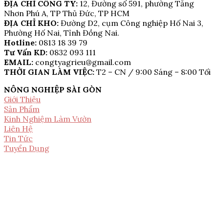
ĐỊA CHỈ CÔNG TY:
12, Đường số 591, phường Tăng
Nhơn Phú A, TP Thủ Đức, TP HCM
ĐỊA CHỈ KHO:
Đường D2, cụm Công nghiệp Hố Nai 3,
Phường Hố Nai, Tỉnh Đồng Nai.
Hotline:
0813 18 39 79
Tư Vấn KD:
0832 093 111
EMAIL:
congtyagrieu@gmail.com
THỜI GIAN LÀM VIỆC:
T2 – CN / 9:00 Sáng – 8:00 Tối
NÔNG NGHIỆP SÀI GÒN
Giới Thiệu
Sản Phẩm
Kinh Nghiệm Làm Vườn
Liên Hệ
Tin Tức
Tuyển Dụng